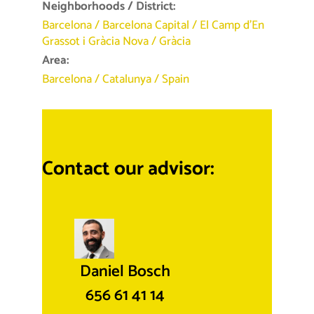
Neighborhoods / District:
Barcelona
/
Barcelona Capital
/
El Camp d’En
Grassot i Gràcia Nova
/
Gràcia
Area:
Barcelona
/
Catalunya
/
Spain
Contact our advisor:
Daniel Bosch
656 61 41 14