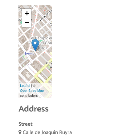
+
−
Leaflet
| ©
OpenStreetMap
contributors
Address
Street:
Calle de Joaquín Ruyra